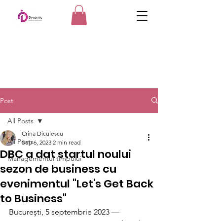
Post
All Posts
Crina Diculescu
All Posts
Sep 6, 2023
2 min read
DBC a dat startul noului
Managementul timpului
sezon de business cu
evenimentul "Let's Get Back
to Business"
București, 5 septembrie 2023 — 