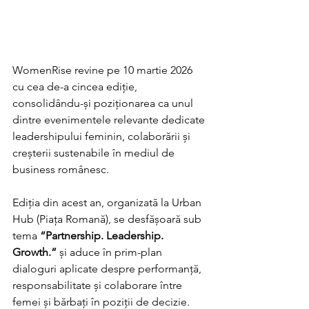
WomenRise revine pe 10 martie 2026 
cu cea de-a cincea ediție, 
consolidându-și poziționarea ca unul 
dintre evenimentele relevante dedicate 
leadershipului feminin, colaborării și 
creșterii sustenabile în mediul de 
business românesc.
Ediția din acest an, organizată la Urban 
Hub (Piața Romană), se desfășoară sub 
tema 
“Partnership. Leadership. 
Growth.”
 și aduce în prim-plan 
dialoguri aplicate despre performanță, 
responsabilitate și colaborare între 
femei și bărbați în poziții de decizie.