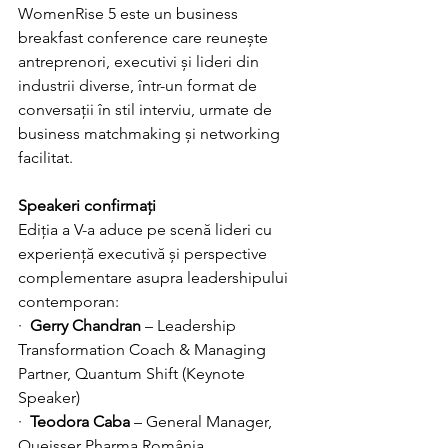
WomenRise 5 este un business 
breakfast conference care reunește 
antreprenori, executivi și lideri din 
industrii diverse, într-un format de 
conversații în stil interviu, urmate de 
business matchmaking și networking 
facilitat.
Speakeri confirmați
Ediția a V-a aduce pe scenă lideri cu 
experiență executivă și perspective 
complementare asupra leadershipului 
contemporan:
·  
Gerry Chandran
 – Leadership 
Transformation Coach & Managing 
Partner, Quantum Shift (Keynote 
Speaker)
·  
Teodora Caba
 – General Manager, 
Queisser Pharma România