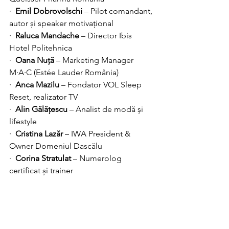
·  
Emil Dobrovolschi
 – Pilot comandant, 
autor și speaker motivațional
·  
Raluca Mandache
 – Director Ibis 
Hotel Politehnica
·  
Oana Nuță
 – Marketing Manager 
M·A·C (Estée Lauder România)
·  
Anca Mazilu
 – Fondator VOL Sleep 
Reset, realizator TV
·  
Alin Gălățescu
 – Analist de modă și 
lifestyle
·  
Cristina Lazăr
 – IWA President & 
Owner Domeniul Dascălu
·  
Corina Stratulat
 – Numerolog 
certificat și trainer