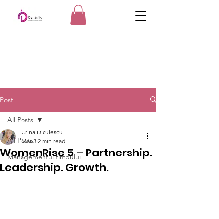
Post
All Posts
Crina Diculescu
All Posts
Mar 3
2 min read
WomenRise 5 – Partnership.
Managementul timpului
Leadership. Growth.