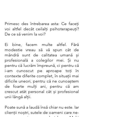
Primesc des întrebarea asta: Ce faceți 
voi altfel decât ceilalți psihoterapeuți? 
De ce să venim la voi? 
Ei bine, facem multe altfel. Fără 
modestie vreau să vă spun cât de 
mândră sunt de calitatea umană și 
profesională a colegilor mei. Și nu 
pentru că lucrăm împreună, ci pentru că 
i-am cunoscut pe aproape toți în 
contexte diferite complet, în situații mai 
dificile uneori, pentru că ne cunoaștem 
de foarte mulți ani, pentru că am 
crescut atât personal cât și profesional 
unii lângă alții. 
Poate sună a laudă însă chiar nu este. Iar 
clienții noștri, sutele de oameni care ne-