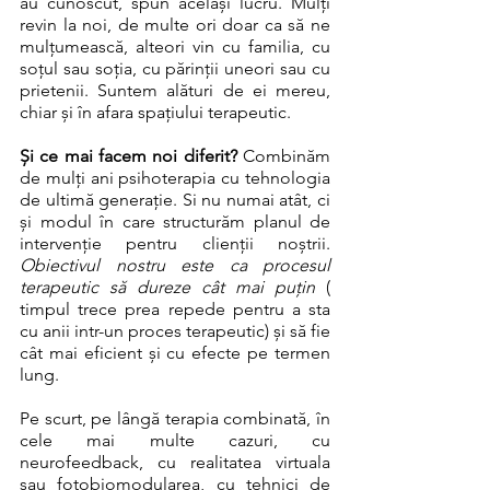
au cunoscut, spun același lucru. Mulți 
revin la noi, de multe ori doar ca să ne 
mulțumească, alteori vin cu familia, cu 
soțul sau soția, cu părinții uneori sau cu 
prietenii. Suntem alături de ei mereu, 
chiar și în afara spațiului terapeutic.
Și ce mai facem noi diferit?
 Combinăm 
de mulți ani psihoterapia cu tehnologia 
de ultimă generație. Si nu numai atât, ci 
și modul în care structurăm planul de 
intervenție pentru clienții noștrii. 
Obiectivul nostru este ca procesul 
terapeutic să dureze cât mai puțin 
( 
timpul trece prea repede pentru a sta 
cu anii intr-un proces terapeutic) și să fie 
cât mai eficient și cu efecte pe termen 
lung. 
Pe scurt, pe lângă terapia combinată, în 
cele mai multe cazuri, cu 
neurofeedback, cu realitatea virtuala 
sau fotobiomodularea, cu tehnici de 