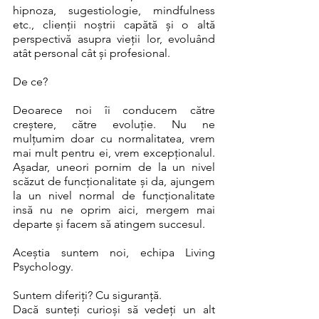
hipnoza, sugestiologie, mindfulness 
etc., clienții noștrii capătă și o altă 
perspectivă asupra vieții lor, evoluând 
atât personal cât și profesional. 
De ce? 
Deoarece noi îi conducem către 
creștere, către evoluție. Nu ne 
mulțumim doar cu normalitatea, vrem 
mai mult pentru ei, vrem excepționalul. 
Așadar, uneori pornim de la un nivel 
scăzut de funcționalitate și da, ajungem 
la un nivel normal de funcționalitate 
insă nu ne oprim aici, mergem mai 
departe și facem să atingem succesul. 
Aceștia suntem noi, echipa Living 
Psychology. 
Suntem diferiți? Cu siguranță. 
Dacă sunteți curioși să vedeți un alt 