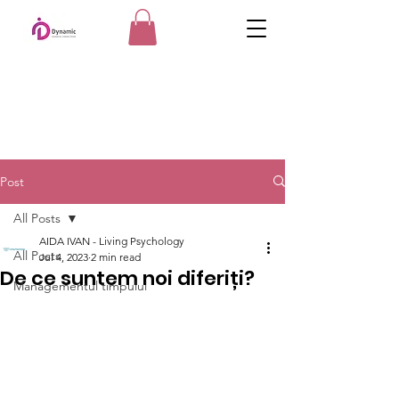
Post
All Posts
AIDA IVAN - Living Psychology
All Posts
Jul 4, 2023
2 min read
De ce suntem noi diferiți?
Managementul timpului