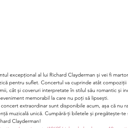
ntul excepțional al lui Richard Clayderman și vei fi martor
că pentru suflet. Concertul va cuprinde atât compoziții o
mii, cât și coveruri interpretate în stilul său romantic și i
 eveniment memorabil la care nu poți să lipsești.
 concert extraordinar sunt disponibile acum, așa că nu ra
ență muzicală unică. Cumpără-ți biletele și pregătește-te 
ichard Clayderman!