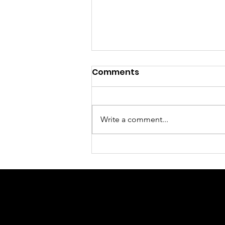
Comments
Write a comment...
Descoperă Supertree: cel
mai nou ecosistem de
business din nordul
Bucureștiului.