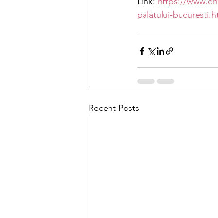
Link: 
https://www.ent
palatului-bucuresti.h
Recent Posts