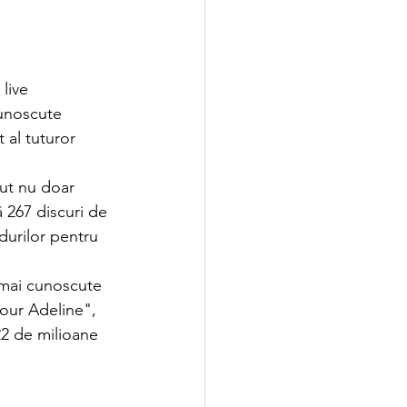
live 
cunoscute 
 al tuturor 
ut nu doar 
 267 discuri de 
durilor pentru 
 mai cunoscute 
pour Adeline", 
22 de milioane 