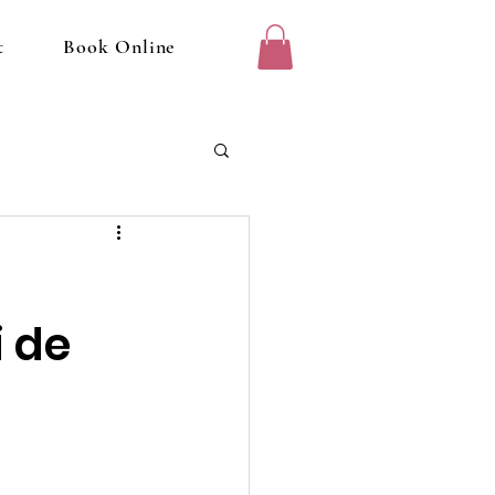
t
Book Online
i de