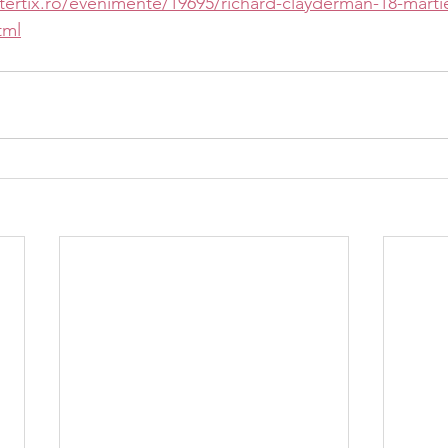
ertix.ro/evenimente/19695/richard-clayderman-18-martie
tml