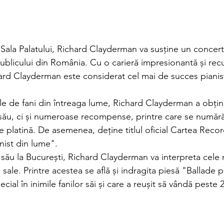
 Sala Palatului, Richard Clayderman va susține un concert 
publicului din România. Cu o carieră impresionantă și re
ichard Clayderman este considerat cel mai de succes pianist
le de fani din întreaga lume, Richard Clayderman a obțin
 său, ci și numeroase recompense, printre care se numără
de platină. De asemenea, deține titlul oficial Cartea Recor
nist din lume".
i său la București, Richard Clayderman va interpreta cele
e sale. Printre acestea se află și indragita piesă "Ballade 
cial în inimile fanilor săi și care a reușit să vândă peste 
.