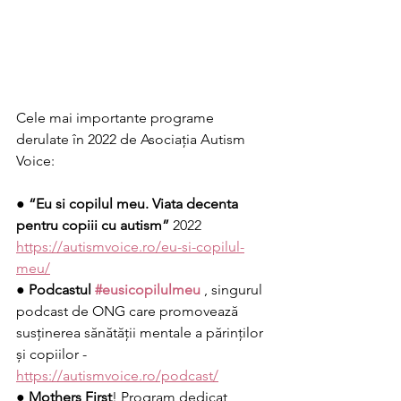
Cele mai importante programe 
derulate în 2022 de Asociația Autism 
Voice: 
● 
“Eu si copilul meu. Viata decenta 
pentru copiii cu autism”
 2022 
https://autismvoice.ro/eu-si-copilul-
meu/
● 
Podcastul 
#eusicopilulmeu
 , singurul 
podcast de ONG care promovează 
susținerea sănătății mentale a părinților 
și copiilor - 
https://autismvoice.ro/podcast/
● 
Mothers First
! Program dedicat 