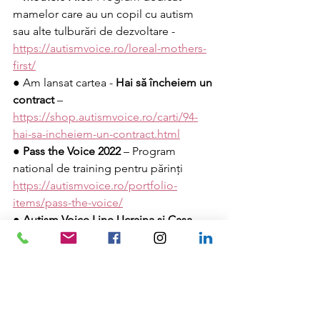
mamelor care au un copil cu autism 
sau alte tulburări de dezvoltare - 
https://autismvoice.ro/loreal-mothers-
first/
● Am lansat cartea - 
Hai să încheiem un 
contract
 – 
https://shop.autismvoice.ro/carti/94-
hai-sa-incheiem-un-contract.html
●
 Pass the Voice 2022
 – Program 
national de training pentru părinți 
https://autismvoice.ro/portfolio-
items/pass-the-voice/
● 
Autism Voice Line Ucraina și Casa 
Autism Voice
 pentru mame și copii cu 
autism ucraineni refugiați în România 
https://autismvoice.ro/autism-voice-
line-ucraina/