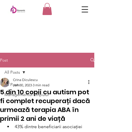
Post
All Posts
Crina Diculescu
All Posts
Jan 30, 2023
3 min read
5 din 10 copii cu autism pot
Managementul timpului
fi complet recuperați dacă
urmează terapia ABA în
primii 2 ani de viață
43% dintre beneficiarii asociației 