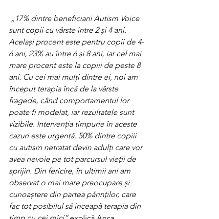
„17% dintre beneficiarii Autism Voice 
sunt copii cu vârste între 2 și 4 ani. 
Același procent este pentru copii de 4-
6 ani, 23% au între 6 și 8 ani, iar cel mai 
mare procent este la copiii de peste 8 
ani. Cu cei mai mulți dintre ei, noi am 
început terapia încă de la vârste 
fragede, când comportamentul lor 
poate fi modelat, iar rezultatele sunt 
vizibile. Intervenția timpurie în aceste 
cazuri este urgentă. 50% dintre copiii 
cu autism netratat devin adulți care vor 
avea nevoie pe tot parcursul vieții de 
sprijin. Din fericire, în ultimii ani am 
observat o mai mare preocupare și 
cunoaștere din partea părinților, care 
fac tot posibilul să înceapă terapia din 
timp cu cei mici”
 explică Anca 