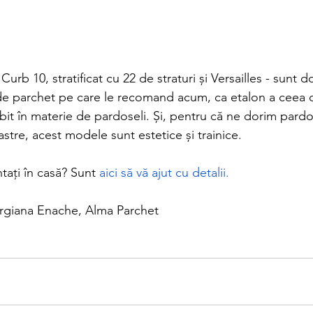
urb 10, stratificat cu 22 de straturi și Versailles - sunt do
e de parchet pe care le recomand acum, ca etalon a ceea 
it în materie de pardoseli. Și, pentru că ne dorim pardo
astre, acest modele sunt estetice și trainice.
tați în casă? Sunt
 aici să vă ajut cu detalii.
orgiana Enache, Alma Parchet