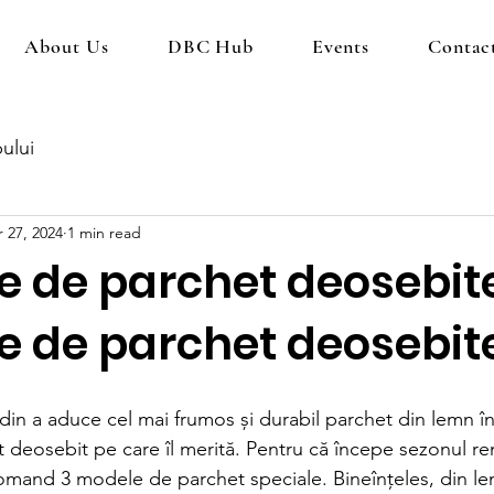
About Us
DBC Hub
Events
Contac
ului
 27, 2024
1 min read
e de parchet deosebit
e de parchet deosebit
din a aduce cel mai frumos și durabil parchet din lemn în
 deosebit pe care îl merită. Pentru că începe sezonul ren
mand 3 modele de parchet speciale. Bineînțeles, din l