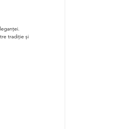
leganței. 
re tradiție și 