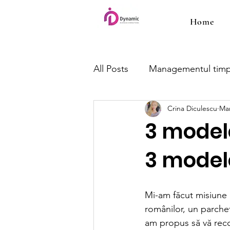
Home
All Posts
Managementul timp
Crina Diculescu
Mar
3 model
3 model
Mi-am făcut misiune 
românilor, un parchet
am propus să vă reco