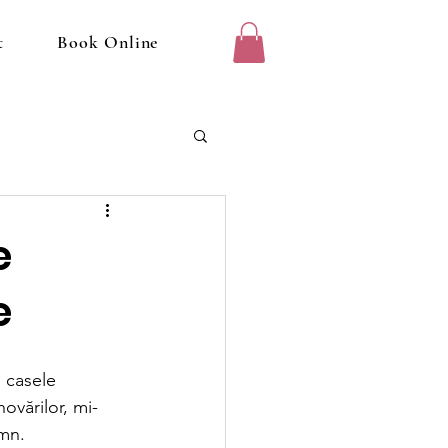
t
Book Online
e
e
 casele 
ovărilor, mi-
emn.