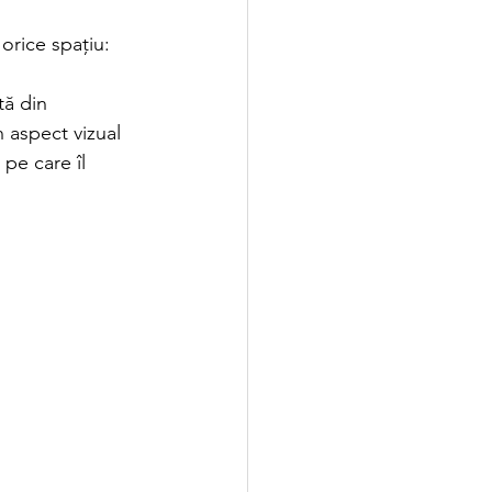
orice spațiu:
tă din 
n aspect vizual 
pe care îl 