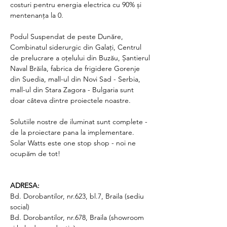
costuri pentru energia electrica cu 90% și 
mentenanța la 0.
Podul Suspendat de peste Dunăre, 
Combinatul siderurgic din Galați, Centrul 
de prelucrare a oțelului din Buzău, Șantierul 
Naval Brăila, fabrica de frigidere Gorenje 
din Suedia, mall-ul din Novi Sad - Serbia, 
mall-ul din Stara Zagora - Bulgaria sunt 
doar câteva dintre proiectele noastre.
Solutiile nostre de iluminat sunt complete - 
de la proiectare pana la implementare. 
Solar Watts este one stop shop - noi ne 
ocupăm de tot!
ADRESA:
Bd. Dorobantilor, nr.623, bl.7, Braila (sediu 
social)
Bd. Dorobantilor, nr.678, Braila (showroom 