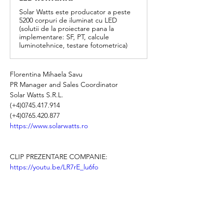
Solar Watts este producator a peste
5200 corpuri de iluminat cu LED
(solutii de la proiectare pana la
implementare: SF, PT, calcule
luminotehnice, testare fotometrica)
Florentina Mihaela Savu
PR Manager and Sales Coordinator 
Solar Watts S.R.L.
(+4)0745.417.914
(+4)0765.420.877
https://www.solarwatts.ro
CLIP PREZENTARE COMPANIE:
https://youtu.be/LR7rE_lu6fo