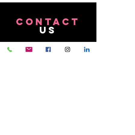
CONTACT
US
Tel.
+40 754 668 587
44th Clucerului Street,
District 1, Bucharest, Romania
VISIT
US