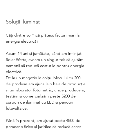
Soluții Iluminat
Câți dintre voi încă plătesc facturi mari la 
energia electrică?
Acum 14 ani și jumătate, când am înființat 
Solar Watts, aveam un singur țel: să ajutăm 
oamenii să reducă costurile pentru energia 
electrică.
De la un magazin la colțul blocului cu 200 
de produse am ajuns la o hală de producție 
și un laborator fotometric, unde producem, 
testăm și comercializăm peste 5200 de 
corpuri de iluminat cu LED și panouri 
fotovoltaice.
Până în prezent, am ajutat peste 4800 de 
persoane fizice și juridice să reducă acest 