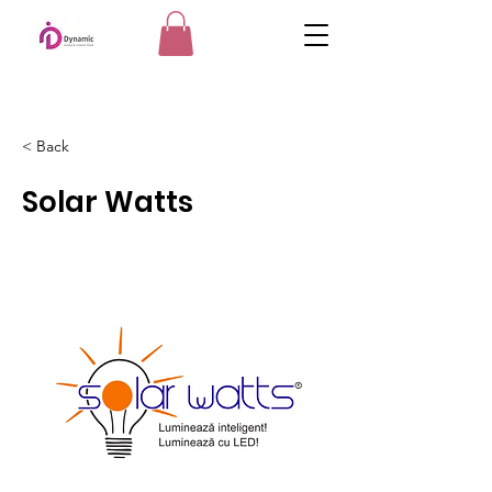
< Back
Solar Watts