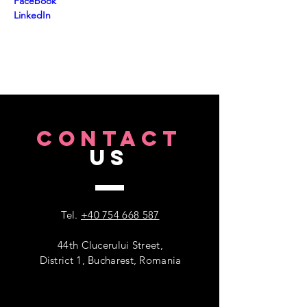
Facebook
LinkedIn
CONTACT
US
Tel.
+40 754 668 587
44th Clucerului Street,
District 1, Bucharest, Romania