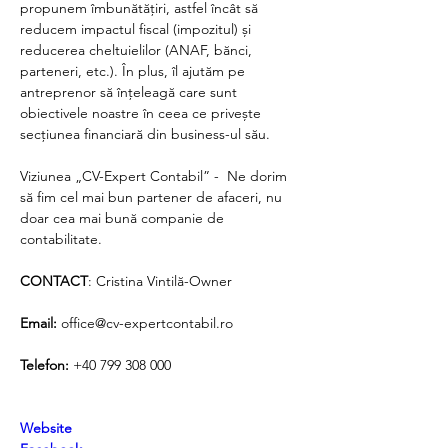
propunem îmbunătățiri, astfel încât să 
reducem impactul fiscal (impozitul) și 
reducerea cheltuielilor (ANAF, bănci, 
parteneri, etc.). În plus, îl ajutăm pe 
antreprenor să înțeleagă care sunt 
obiectivele noastre în ceea ce privește 
secțiunea financiară din business-ul său.
Viziunea „CV-Expert Contabil” -  Ne dorim 
să fim cel mai bun partener de afaceri, nu 
doar cea mai bună companie de 
contabilitate.
CONTACT
: Cristina Vintilă-Owner 
Email: 
office@cv-expertcontabil.ro
Telefon: 
+40 799 308 000
Website