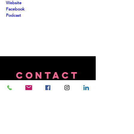
Website
Facebook 
Podcast
CONTACT
US
Tel.
+40 754 668 587
44th Clucerului Street,
District 1, Bucharest, Romania