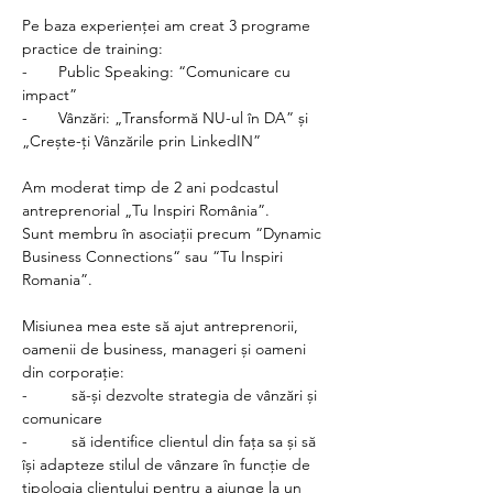
Pe baza experienței am creat 3 programe 
practice de training:
-       Public Speaking: “Comunicare cu 
impact”
-       Vânzări: „Transformă NU-ul în DA” și 
„Crește-ți Vânzările prin LinkedIN”  
Am moderat timp de 2 ani podcastul 
antreprenorial „Tu Inspiri România”.
Sunt membru în asociații precum “Dynamic 
Business Connections“ sau “Tu Inspiri 
Romania”.
Misiunea mea este să ajut antreprenorii, 
oamenii de business, manageri și oameni 
din corporație:
-          să-și dezvolte strategia de vânzări și 
comunicare
-          să identifice clientul din fața sa și să 
își adapteze stilul de vânzare în funcție de 
tipologia clientului pentru a ajunge la un 