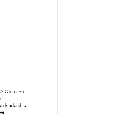
A·C în cadrul 
n.
un leadership 
ive
.