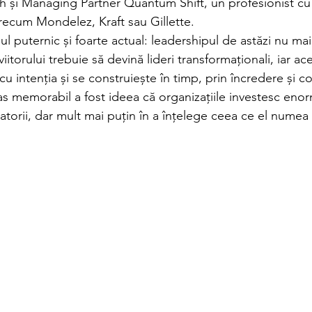
 și Managing Partner Quantum Shift, un profesionist cu 
precum Mondelez, Kraft sau Gillette.
ul puternic și foarte actual: leadershipul de astăzi nu mai
 viitorului trebuie să devină lideri transformaționali, iar ac
u intenția și se construiește în timp, prin încredere și 
s memorabil a fost ideea că organizațiile investesc eno
atorii, dar mult mai puțin în a înțelege ceea ce el numea