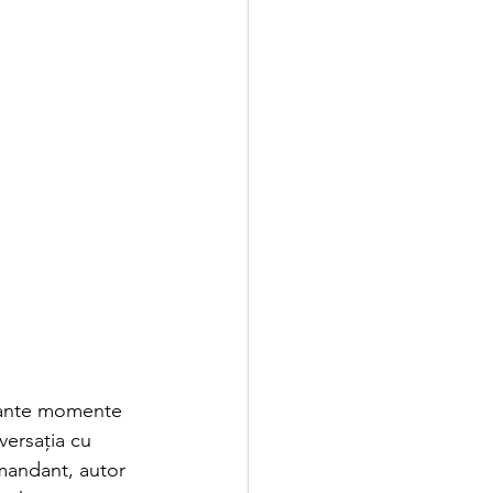
sante momente 
versația cu 
omandant, autor 