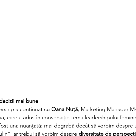
 decizii mai bune
ership a continuat cu 
Oana Nuță
, Marketing Manager M·
, care a adus în conversație tema leadershipului femini
 fost una nuanțată: mai degrabă decât să vorbim despre 
lin”, ar trebui să vorbim despre 
diversitate de perspect