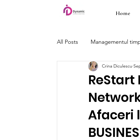
Home
All Posts
Managementul timp
Crina Diculescu
Sep
ReStart
Networki
Afaceri
BUSINES