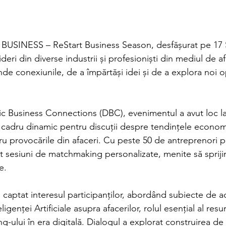
BUSINESS – ReStart Business Season, desfășurat pe 17 
ideri din diverse industrii și profesioniști din mediul de a
inde conexiunile, de a împărtăși idei și de a explora noi o
 Business Connections (DBC), evenimentul a avut loc la
n cadru dinamic pentru discuții despre tendințele economi
tru provocările din afaceri. Cu peste 50 de antreprenori p
at sesiuni de matchmaking personalizate, menite să spriji
e.
aptat interesul participanților, abordând subiecte de ac
genței Artificiale asupra afacerilor, rolul esențial al resu
-ului în era digitală. Dialogul a explorat construirea de p