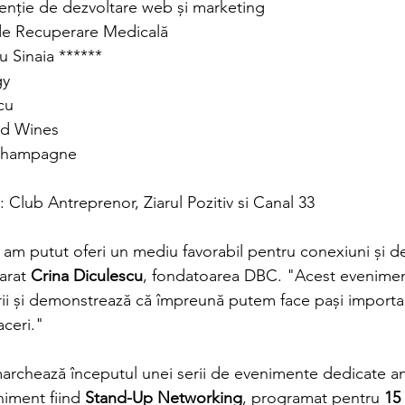
genție de dezvoltare web și marketing
de Recuperare Medicală
 Sinaia ******
gy
cu
d Wines
Champagne
: Club Antreprenor, Ziarul Pozitiv si Canal 33
 am putut oferi un mediu favorabil pentru conexiuni și de
arat 
Crina Diculescu
, fondatoarea DBC. "Acest eveniment
ii și demonstrează că împreună putem face pași importan
aceri."
archează începutul unei serii de evenimente dedicate an
niment fiind 
Stand-Up Networking
, programat pentru 
15