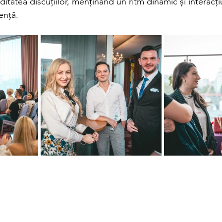
uiditatea discuțiilor, menținând un ritm dinamic și interacț
iență.