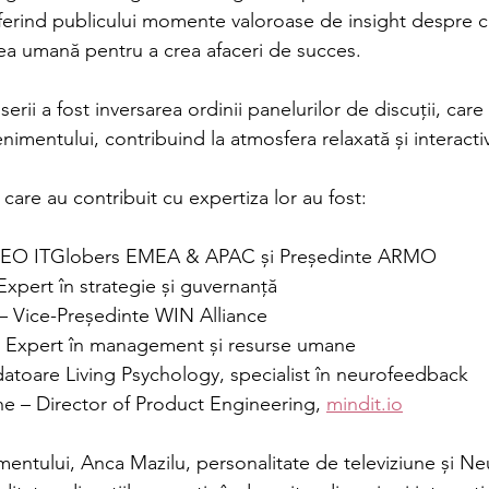
oferind publicului momente valoroase de insight despre
ea umană pentru a crea afaceri de succes.
erii a fost inversarea ordinii panelurilor de discuții, car
nimentului, contribuind la atmosfera relaxată și interacti
 care au contribuit cu expertiza lor au fost:
– CEO ITGlobers EMEA & APAC și Președinte ARMO
xpert în strategie și guvernanță
 – Vice-Președinte WIN Alliance
 Expert în management și resurse umane
atoare Living Psychology, specialist în neurofeedback
 – Director of Product Engineering, 
mindit.io
entului, Anca Mazilu, personalitate de televiziune și 