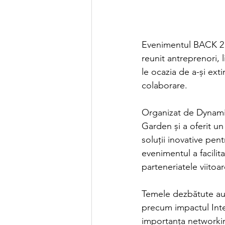
Evenimentul BACK 2 
reunit antreprenori, l
le ocazia de a-și ext
colaborare.
Organizat de Dynamic
Garden și a oferit u
soluții inovative pen
evenimentul a facilit
parteneriatele viitoar
Temele dezbătute au c
precum impactul Inteli
importanța networking