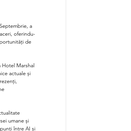
Septembrie, a 
faceri, oferindu-
portunități de 
 Hotel Marshal 
ce actuale și 
rezenți, 
ne 
tualitate 
rsei umane și 
unți între AI și 