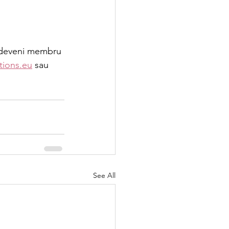
 
i deveni membru 
tions.eu
 sau 
See All