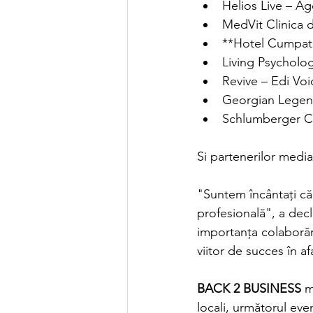
Helios Live – A
MedVit Clinica 
**Hotel Cumpatu
Living Psycholo
Revive – Edi Voi
Georgian Legen
Schlumberger 
Si partenerilor media
"Suntem încântați că
profesională", a decl
importanța colaborăr
viitor de succes în af
BACK 2 BUSINESS
 m
locali, următorul eve