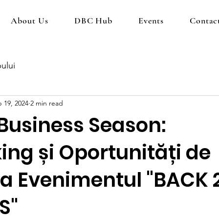
About Us
DBC Hub
Events
Contac
ului
 19, 2024
2 min read
 Business Season:
ng și Oportunități de
 la Evenimentul "BACK 
S"