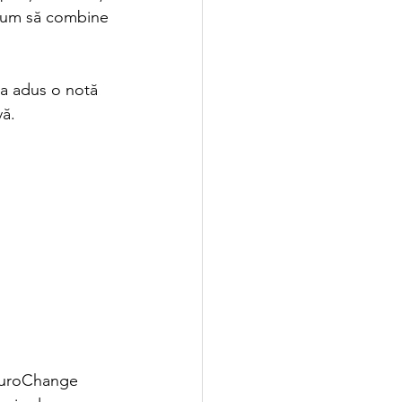
 cum să combine 
e a adus o notă 
vă.
NeuroChange 