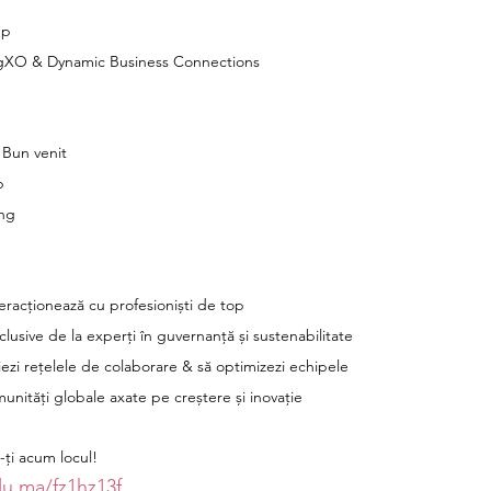
up
OrgXO & Dynamic Business Connections
& Bun venit
p
ing
teracționează cu profesioniști de top
lusive de la experți în guvernanță și sustenabilitate
iezi rețelele de colaborare & să optimizezi echipele
unități globale axate pe creștere și inovație
ă-ți acum locul!
/lu.ma/fz1hz13f