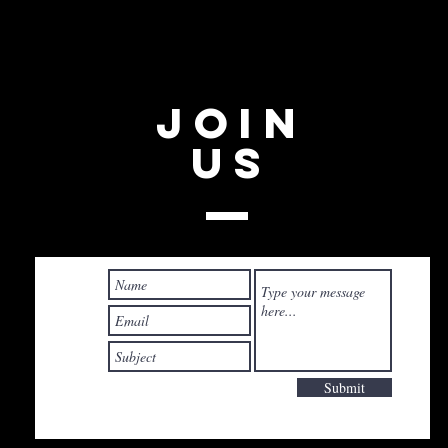
IENCE 2026,
anizată de Asociația
AHEAD
Join
US
Submit