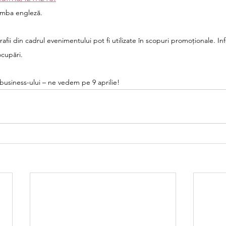
limba engleză.
afii din cadrul evenimentului pot fi utilizate în scopuri promoționale. I
ocupări.
l business-ului – ne vedem pe 9 aprilie!