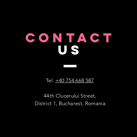
business din nordul
Bucureștiului.
CONTACT
US
Tel.
+40 754 668 587
44th Clucerului Street,
District 1, Bucharest, Romania