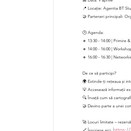
📍 Locație: Agentia BT St
🤝 Parteneri principali: 
🕒 Agenda:
🔹 13:30 - 14:00 | Primire 
🔹 14:00 - 16:00 | Worksho
🔹 16:00 - 16:30 | Network
De ce să participi?
🌍 Extinde-ți rețeaua și in
💡 Accesează informații exc
🔍 Învață cum să cartograf
🤝 Devino parte a unei com
🚀 Locuri limitate – rezerv
https:/
🔗 Înscriere aici: 