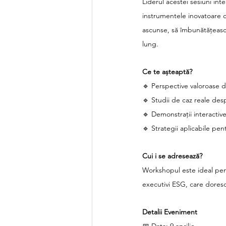
Liderul acestei sesiuni in
instrumentele inovatoare d
ascunse, să îmbunătățească 
lung.
Ce te așteaptă?
🔹 Perspective valoroase d
🔹 Studii de caz reale de
🔹 Demonstrații interactiv
🔹 Strategii aplicabile pe
Cui i se adresează?
Workshopul este ideal pentr
executivi ESG, care doresc 
Detalii Eveniment
📅 Data: 9 aprilie