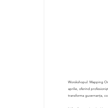
Worskshopul: Mapping Orga
aprilie, oferind profesion
transforma guvernanța, cola