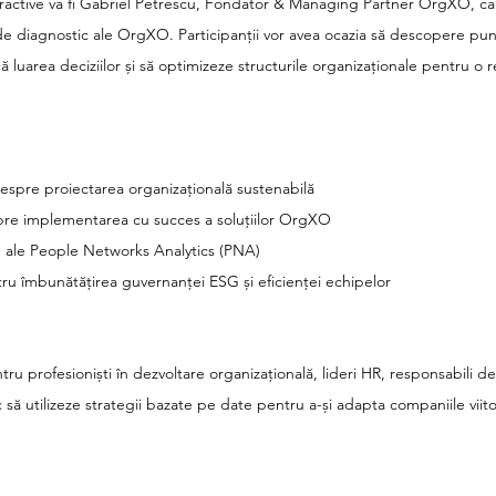
teractive va fi Gabriel Petrescu, Fondator & Managing Partner OrgXO, ca
e diagnostic ale OrgXO. Participanții vor avea ocazia să descopere pun
luarea deciziilor și să optimizeze structurile organizaționale pentru o 
espre proiectarea organizațională sustenabilă
spre implementarea cu succes a soluțiilor OrgXO
e ale People Networks Analytics (PNA)
ntru îmbunătățirea guvernanței ESG și eficienței echipelor
u profesioniști în dezvoltare organizațională, lideri HR, responsabili de 
să utilizeze strategii bazate pe date pentru a-și adapta companiile viito