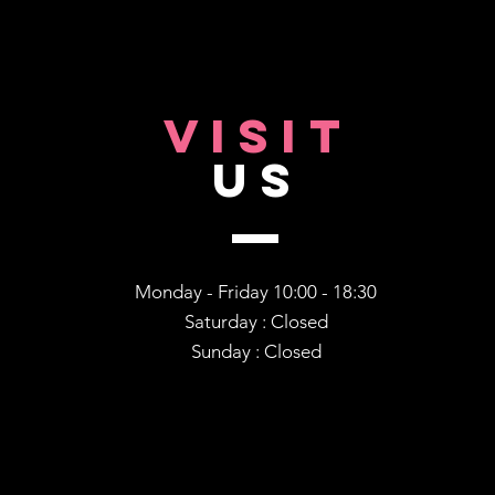
altfel de Public Speaking
XPER
org
GO-
VISIT
US
Monday - Friday 10:00 - 18:30
Saturday : Closed
Sunday : Closed