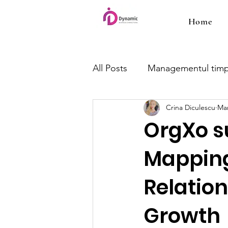
Home
All Posts
Managementul timp
Crina Diculescu
Mar
OrgXo s
Mapping
Relation
Growth