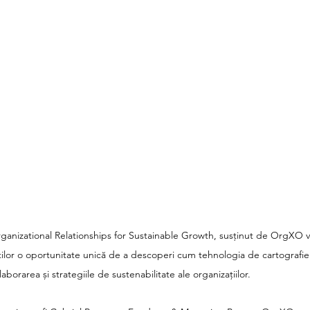
nizational Relationships for Sustainable Growth, susținut de OrgXO va
iștilor o oportunitate unică de a descoperi cum tehnologia de cartografie
borarea și strategiile de sustenabilitate ale organizațiilor.