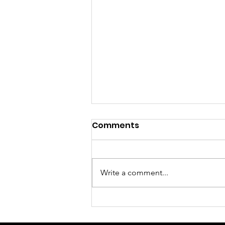
Comments
Write a comment...
Descoperă Supertree: cel
mai nou ecosistem de