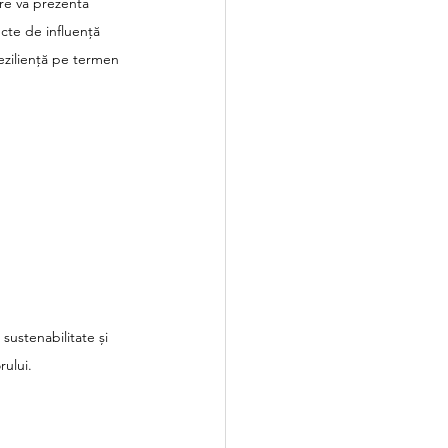
re va prezenta 
cte de influență 
reziliență pe termen 
sustenabilitate și 
rului.