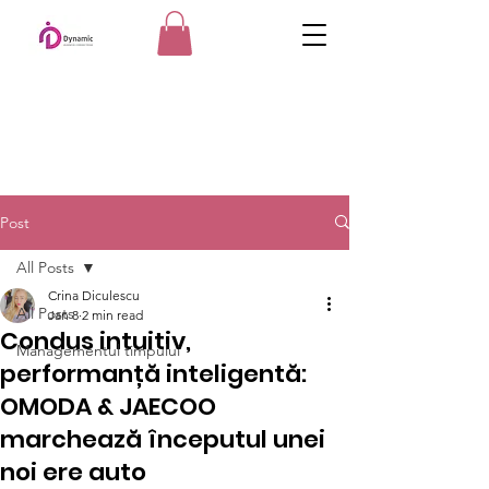
Post
All Posts
Crina Diculescu
All Posts
Jan 8
2 min read
Condus intuitiv,
Managementul timpului
performanță inteligentă:
OMODA & JAECOO
marchează începutul unei
noi ere auto