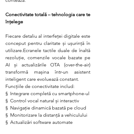
contează.
Conectivitate totală – tehnologia care te 
înțelege
Fiecare detaliu al interfeței digitale este 
conceput pentru claritate și ușurință în 
utilizare.Ecranele tactile duale de înaltă 
rezoluție, comenzile vocale bazate pe 
AI și actualizările OTA (over-the-air) 
transformă mașina într-un asistent 
inteligent care evoluează constant.
Funcțiile de conectivitate includ:
§  Integrare completă cu smartphone-ul
§  Control vocal natural și interactiv
§  Navigație dinamică bazată pe cloud
§  Monitorizare la distanță a vehiculului
§  Actualizări software automate