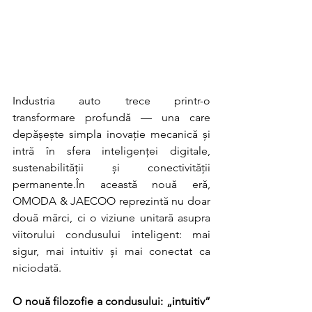
Industria auto trece printr-o 
transformare profundă — una care 
depășește simpla inovație mecanică și 
intră în sfera inteligenței digitale, 
sustenabilității și conectivității 
permanente.În această nouă eră, 
OMODA & JAECOO reprezintă nu doar 
două mărci, ci o viziune unitară asupra 
viitorului condusului inteligent: mai 
sigur, mai intuitiv și mai conectat ca 
niciodată.
O nouă filozofie a condusului: „intuitiv” 