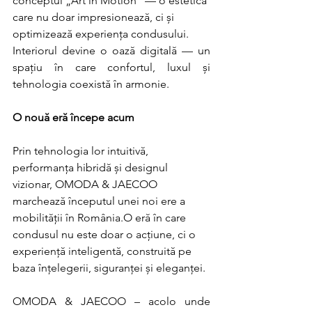
conceptul „Art in Motion” — o estetică 
care nu doar impresionează, ci și 
optimizează experiența condusului.
Interiorul devine o oază digitală — un 
spațiu în care confortul, luxul și 
tehnologia coexistă în armonie.
O nouă eră începe acum
Prin tehnologia lor intuitivă, 
performanța hibridă și designul 
vizionar, OMODA & JAECOO 
marchează începutul unei noi ere a 
mobilității în România.O eră în care 
condusul nu este doar o acțiune, ci o 
experiență inteligentă, construită pe 
baza înțelegerii, siguranței și eleganței.
OMODA & JAECOO – acolo unde 