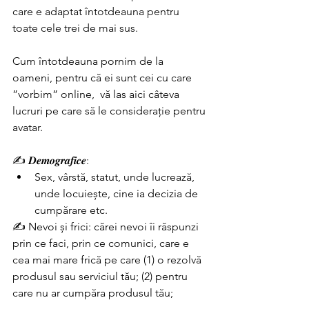
care e adaptat întotdeauna pentru 
toate cele trei de mai sus. 
Cum întotdeauna pornim de la 
oameni, pentru că ei sunt cei cu care 
”vorbim” online,  vă las aici câteva 
lucruri pe care să le considerație pentru 
avatar. 
✍️ 𝑫𝒆𝒎𝒐𝒈𝒓𝒂𝒇𝒊𝒄𝒆: 
Sex, vârstă, statut, unde lucrează, 
unde locuiește, cine ia decizia de 
cumpărare etc. 
✍️ Nevoi și frici: cărei nevoi îi răspunzi 
prin ce faci, prin ce comunici, care e 
cea mai mare frică pe care (1) o rezolvă 
produsul sau serviciul tău; (2) pentru 
care nu ar cumpăra produsul tău;