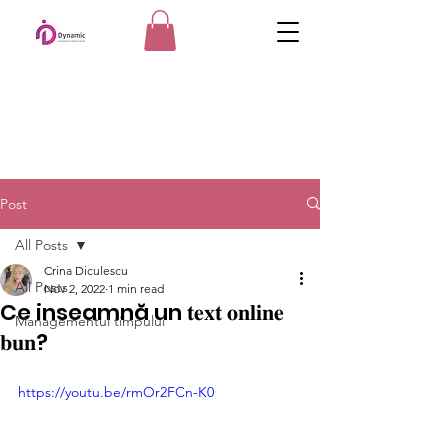
Post
All Posts
Crina Diculescu
All Posts
Nov 2, 2022
1 min read
Ce inseamnă un 𝐭𝐞𝐱𝐭 𝐨𝐧𝐥𝐢𝐧𝐞
Managementul timpului
𝐛𝐮𝐧?
https://youtu.be/rmOr2FCn-K0