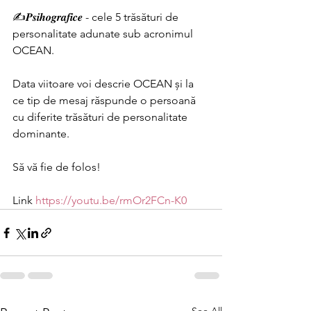
✍️𝑷𝒔𝒊𝒉𝒐𝒈𝒓𝒂𝒇𝒊𝒄𝒆 - cele 5 trăsături de 
personalitate adunate sub acronimul 
OCEAN. 
Data viitoare voi descrie OCEAN și la 
ce tip de mesaj răspunde o persoană 
cu diferite trăsături de personalitate 
dominante. 
Să vă fie de folos!
Link 
https://youtu.be/rmOr2FCn-K0