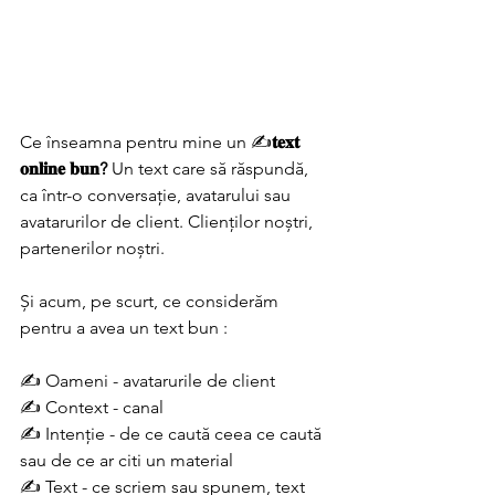
Ce înseamna pentru mine un ✍️
𝐭𝐞𝐱𝐭 
𝐨𝐧𝐥𝐢𝐧𝐞 𝐛𝐮𝐧?
 Un text care să răspundă, 
ca într-o conversație, avatarului sau 
avatarurilor de client. Clienților noștri, 
partenerilor noștri. 
Și acum, pe scurt, ce considerăm 
pentru a avea un text bun :
✍️ Oameni - avatarurile de client
✍️ Context - canal
✍️ Intenție - de ce caută ceea ce caută 
sau de ce ar citi un material
✍️ Text - ce scriem sau spunem, text 