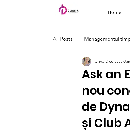
Home
All Posts
Managementul timp
Crina Diculescu
Jan
Ask an E
nou con
de Dyna
și Club 