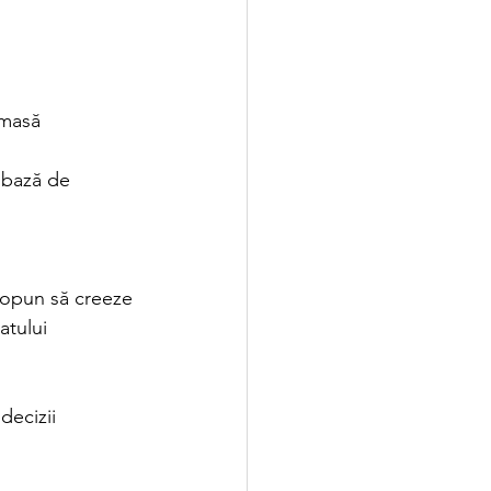
 masă
e bază de 
ropun să creeze 
atului 
decizii 