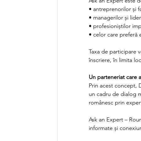
Ask an Expert este d
• antreprenorilor și 
• managerilor și lide
• profesioniștilor imp
• celor care preferă
Taxa de participare va
înscriere, în limita lo
Un parteneriat care 
Prin acest concept, 
un cadru de dialog ma
românesc prin experti
Ask an Expert – Round
informate și conexiu