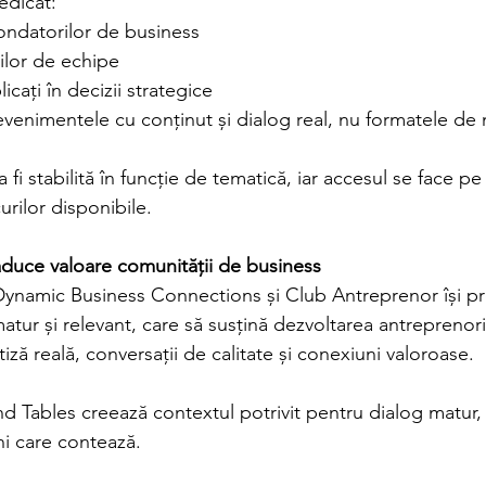
edicat:
fondatorilor de business
rilor de echipe
licați în decizii strategice
 evenimentele cu conținut și dialog real, nu formatele de
 fi stabilită în funcție de tematică, iar accesul se face p
curilor disponibile.
aduce valoare comunității de business
Dynamic Business Connections și Club Antreprenor își p
tur și relevant, care să susțină dezvoltarea antreprenori
ză reală, conversații de calitate și conexiuni valoroase.
 Tables creează contextul potrivit pentru dialog matur, 
ni care contează.