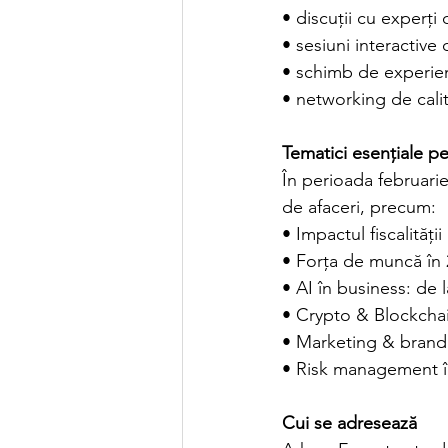
• discuții cu experț
• sesiuni interactive 
• schimb de experien
• networking de calit
Tematici esențiale p
În perioada februarie
de afaceri, precum:
• Impactul fiscalități
• Forța de muncă în 
• AI în business: de l
• Crypto & Blockchai
• Marketing & brand 
• Risk management în
Cui se adresează