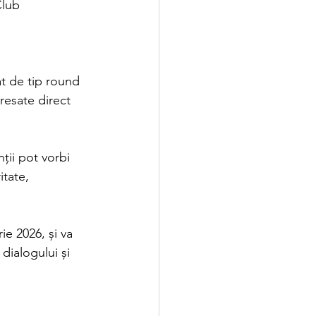
lub 
t de tip round 
resate direct 
ții pot vorbi 
tate, 
ie 2026, și va 
 dialogului și 