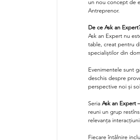
un nou concept de e
Antreprenor.
De ce Ask an Expert
Ask an Expert nu este
table, creat pentru d
specialiștilor din do
Evenimentele sunt gân
deschis despre provoc
perspective noi și sol
Seria 
Ask an Expert 
reuni un grup restîns 
relevanța interacțiuni
Fiecare întâlnire incl