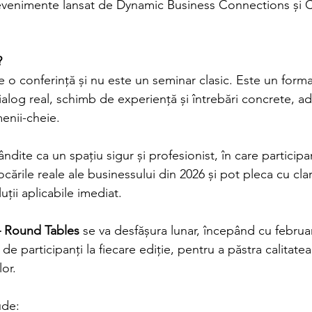
venimente lansat de Dynamic Business Connections și C
?
 o conferință și nu este un seminar clasic. Este un forma
ialog real, schimb de experiență și întrebări concrete, ad
menii-cheie.
dite ca un spațiu sigur și profesionist, în care participan
ările reale ale businessului din 2026 și pot pleca cu clari
uții aplicabile imediat.
– Round Tables
 se va desfășura lunar, începând cu februar
de participanți la fiecare ediție, pentru a păstra calitatea
lor.
ude: