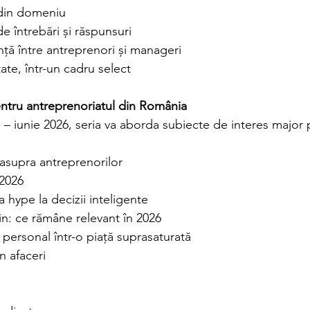
i din domeniu
de întrebări și răspunsuri
ță între antreprenori și manageri
ate, într-un cadru select
entru antreprenoriatul din România
 – iunie 2026, seria va aborda subiecte de interes major
i asupra antreprenorilor
2026 
a hype la decizii inteligente
n: ce rămâne relevant în 2026
personal într-o piață suprasaturată
 afaceri 