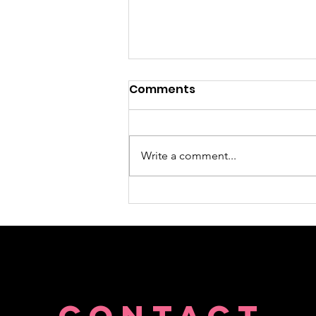
Comments
Write a comment...
Descoperă Supertree: cel
mai nou ecosistem de
business din nordul
Bucureștiului.
CONTACT