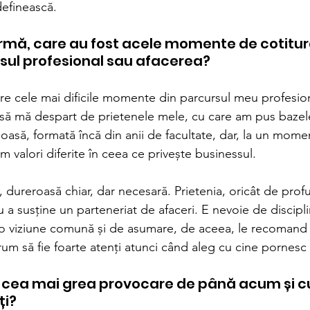
definească.
 urmă, care au fost acele momente de cotitur
sul profesional sau afacerea?
tre cele mai dificile momente din parcursul meu profesion
e să mă despart de prietenele mele, cu care am pus bazele
oasă, formată încă din anii de facultate, dar, la un mome
am valori diferite în ceea ce privește businessul.
, dureroasă chiar, dar necesară. Prietenia, oricât de profu
u a susține un parteneriat de afaceri. E nevoie de discipli
 o viziune comună și de asumare, de aceea, le recomand 
drum să fie foarte atenți atunci când aleg cu cine pornesc
t cea mai grea provocare de până acum și c
ți?