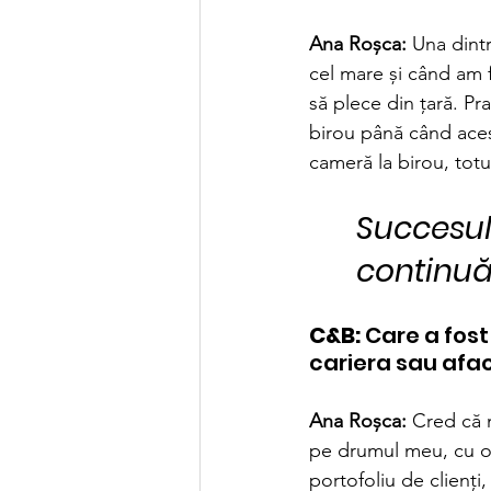
Ana Roșca:
 Una dint
cel mare și când am f
să plece din țară. Pra
birou până când acest
cameră la birou, totul
Succesul 
continuă
C&B:
 Care a fos
cariera sau afa
Ana Roșca:
 Cred că 
pe drumul meu, cu o 
portofoliu de clienți