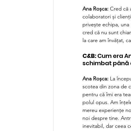
Ana Roșca:
 Cred că a
colaboratori și clienț
privește echipa, una 
cred că nu sunt chia
la care am învățat, c
C&B:
 Cum era An
schimbat până 
Ana Roșca:
 La încep
scotea din zona de c
pentru că îmi era tea
polul opus. Am înțeles
mereu experiențe noi,
noi despre tine. Ant
inevitabil, dar ceea 