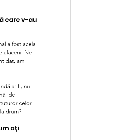
ă care v-au 
al a fost acela 
 afacerii. Ne 
nt dat, am 
ndă ar fi, nu 
nă, de 
tuturor celor 
 la drum?
um ați 