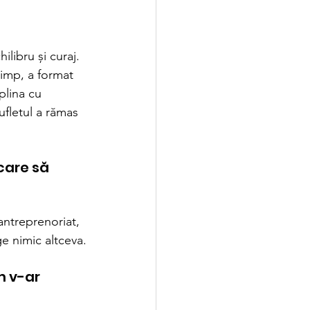
ilibru și curaj. 
imp, a format 
plina cu 
ufletul a rămas 
care să 
ntreprenoriat, 
ge nimic altceva.
m v-ar 