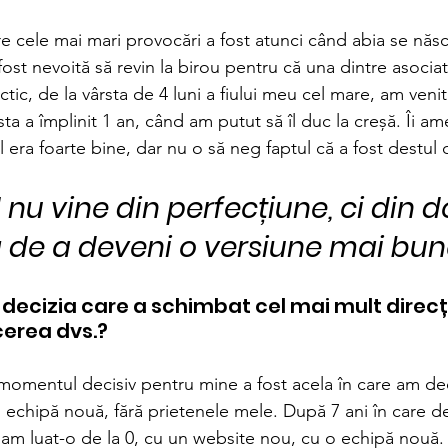
re cele mai mari provocări a fost atunci când abia se năs
ost nevoită să revin la birou pentru că una dintre asocia
ctic, de la vârsta de 4 luni a fiului meu cel mare, am venit 
a a împlinit 1 an, când am putut să îl duc la creșă. Îi a
 era foarte bine, dar nu o să neg faptul că a fost destul de
nu vine din perfecțiune, ci din d
 de a deveni o versiune mai bună
t decizia care a schimbat cel mai mult direcți
cerea dvs.?
momentul decisiv pentru mine a fost acela în care am dec
echipă nouă, fără prietenele mele. După 7 ani în care d
, am luat-o de la 0, cu un website nou, cu o echipă nouă.