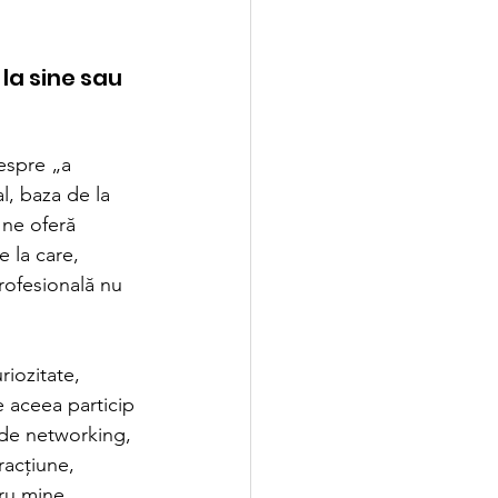
 la sine sau 
espre „a 
l, baza de la 
 ne oferă 
e la care, 
ofesională nu 
riozitate, 
 aceea particip 
 de networking, 
racțiune, 
ru mine.