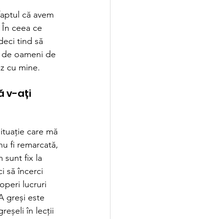
 faptul că avem 
. În ceea ce 
eci tind să 
u de oameni de 
ez cu mine.
 v-ați 
ituație care mă 
u fi remarcată, 
 sunt fix la 
i să încerci 
peri lucruri 
A greși este 
eșeli în lecții 