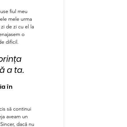
cuse fiul meu 
tele mele urma 
zi de zi cu el la 
menajasem o 
 dificil.
orința 
 a ta.
a în 
is să continui 
eja aveam un 
 Sincer, dacă nu 