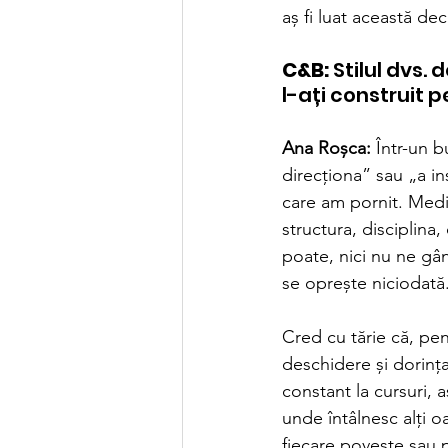
aș fi luat această dec
C&B:
 Stilul dvs.
l-ați construit 
Ana Roșca:
 Într-un 
direcționa” sau „a in
care am pornit. Medi
structura, disciplina,
poate, nici nu ne gâ
se oprește niciodată
Cred cu tărie că, pent
deschidere și dorinț
constant la cursuri, 
unde întâlnesc alți oa
fiecare poveste sau 