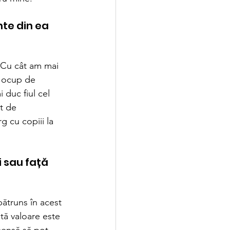
te din ea 
 Cu cât am mai 
ă ocup de 
 duc fiul cel 
t de 
 cu copiii la 
i sau față 
ătruns în acest 
tă valoare este 
imensă să pot 