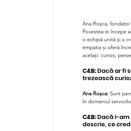
Ana Roșca, fondator
Povestea ei începe a
o echipă unită și a c
empatia și oferă încr
același: curios, pers
C&B:
 Dacă ar fi 
trezească curioz
Ana Roșca:
 Sunt per
în domeniul serviciil
C&B:
 Dacă i-am 
descrie, ce cred