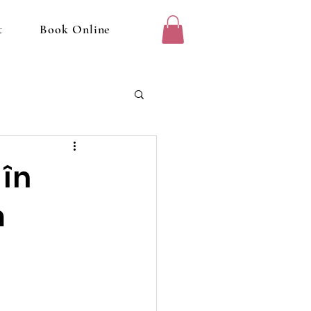
t
Book Online
 în
m