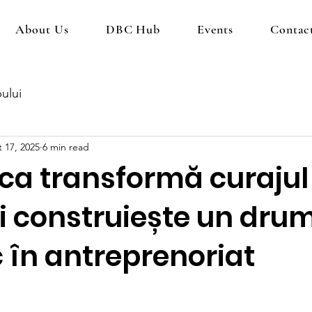
About Us
DBC Hub
Events
Contac
ului
 17, 2025
6 min read
ca transformă curajul
i construiește un dru
 în antreprenoriat