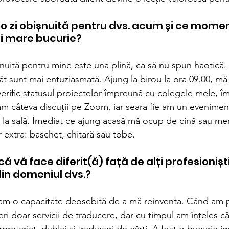
o zi obișnuită pentru dvs. acum și ce momen
i mare bucurie?
șnuită pentru mine este una plină, ca să nu spun haotică.
atât sunt mai entuziasmată. Ajung la birou la ora 09.00, m
r, verific statusul proiectelor împreună cu colegele mele, îmi
 am câteva discuții pe Zoom, iar seara fie am un evenimen
 la sală. Imediat ce ajung acasă mă ocup de cină sau merg
or extra: baschet, chitară sau tobe.
că vă face diferit(ă) față de alți profesionișt
din domeniul dvs.?
am o capacitate deosebită de a mă reinventa. Când am p
i doar servicii de traducere, dar cu timpul am înțeles câ
terpretariat, dublaj și traduceri de cărți. A fost o bucurie 