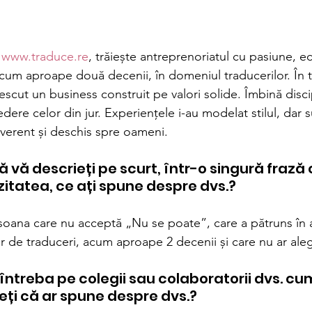
 
www.traduce.re
, trăiește antreprenoriatul cu pasiune, ech
cum aproape două decenii, în domeniul traducerilor. În t
rescut un business construit pe valori solide. Îmbină disci
edere celor din jur. Experiențele i-au modelat stilul, dar s
everent și deschis spre oameni.
să vă descrieți pe scurt, într-o singură frază 
itatea, ce ați spune despre dvs.?
soana care nu acceptă „Nu se poate”, care a pătruns în a
or de traduceri, acum aproape 2 decenii și care nu ar ale
întreba pe colegii sau colaboratorii dvs. cu
eți că ar spune despre dvs.?