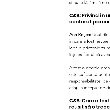
și nu le lăsăm să ne 
C&B:
 Privind în
conturat parcur
Ana Roșca:
 Unul din
în care a fost nevoi
lega o prietenie frum
înțeles faptul că ave
A fost o decizie grea
este suficientă pentr
responsabilitate, de
aflați la început de 
C&B:
 Care a fos
reușit să o trece