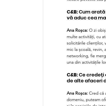
C&B:
 Cum arată 
vă aduc cea ma
Ana Roșca:
 O zi obi
multe activități, cu 
solicitările cliențilo
mic la școală, revin,
networking, fie merg
una din activitățile l
C&B:
 Ce credeți 
de alte afaceri 
Ana Roșca:
 Cred că 
domeniu, puteam ofer
și în serviciile de in