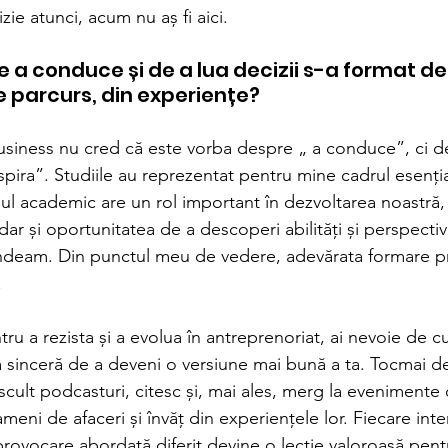
izie atunci, acum nu aș fi aici.
 de a conduce și de a lua decizii s-a format de
pe parcurs, din experiențe?
business nu cred că este vorba despre „ a conduce”, ci d
spira”. Studiile au reprezentat pentru mine cadrul esenția
ul academic are un rol important în dezvoltarea noastră,
 dar și oportunitatea de a descoperi abilități și perspectiv
ndeam. Din punctul meu de vedere, adevărata formare pr
.
ru a rezista și a evolua în antreprenoriat, ai nevoie de cu
a sinceră de a deveni o versiune mai bună a ta. Tocmai de
ascult podcasturi, citesc și, mai ales, merg la evenimente
meni de afaceri și învăț din experiențele lor. Fiecare inte
provocare abordată diferit devine o lecție valoroasă pent