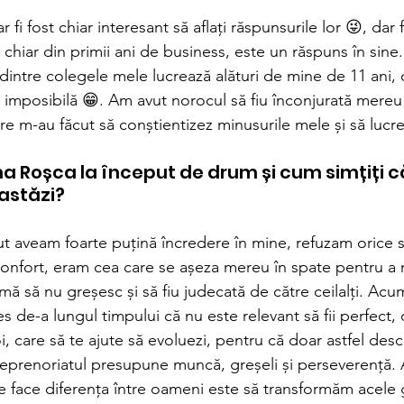
r fi fost chiar interesant să aflați răspunsurile lor 😜, dar
i chiar din primii ani de business, este un răspuns în sine
dintre colegele mele lucrează alături de mine de 11 ani, d
r imposibilă 😁. Am avut norocul să fiu înconjurată mere
are m-au făcut să conștientizez minusurile mele și să lucr
a Roșca la început de drum și cum simțiți că
astăzi?
ut aveam foarte puțină încredere în mine, refuzam orice s
onfort, eram cea care se așeza mereu în spate pentru a n
mă să nu greșesc și să fiu judecată de către ceilalți. Acum
 de-a lungul timpului că nu este relevant să fii perfect, c
 care să te ajute să evoluezi, pentru că doar astfel desco
reprenoriatul presupune muncă, greșeli și perseverență. 
ce face diferența între oameni este să transformăm acele gr