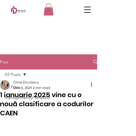
Post
All Posts
Crina Diculescu
All Posts
Dec 6, 2024
2 min read
1 ianuarie 2025 vine cu o
Managementul timpului
nouă clasificare a codurilor
CAEN