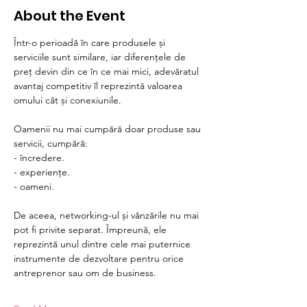
About the Event
Într-o perioadă în care produsele și 
serviciile sunt similare, iar diferențele de 
preț devin din ce în ce mai mici, adevăratul 
avantaj competitiv îl reprezintă valoarea 
omului cât și conexiunile.
Oamenii nu mai cumpără doar produse sau 
servicii, cumpără:
- încredere.
- experiențe.
- oameni.
De aceea, networking-ul și vânzările nu mai 
pot fi privite separat. Împreună, ele 
reprezintă unul dintre cele mai puternice 
instrumente de dezvoltare pentru orice 
antreprenor sau om de business.