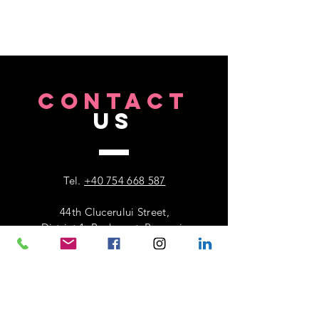
CONTACT
US
Tel.
+40 754 668 587
44th Clucerului Street,
District 1, Bucharest, Romania
VISIT