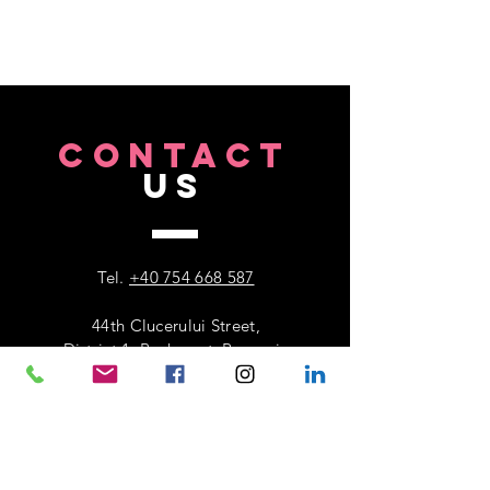
CONTACT
US
Tel.
+40 754 668 587
44th Clucerului Street,
District 1, Bucharest, Romania
VISIT