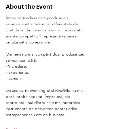
About the Event
Într-o perioadă în care produsele și 
serviciile sunt similare, iar diferențele de 
preț devin din ce în ce mai mici, adevăratul 
avantaj competitiv îl reprezintă valoarea 
omului cât și conexiunile.
Oamenii nu mai cumpără doar produse sau 
servicii, cumpără:
- încredere.
- experiențe.
- oameni.
De aceea, networking-ul și vânzările nu mai 
pot fi privite separat. Împreună, ele 
reprezintă unul dintre cele mai puternice 
instrumente de dezvoltare pentru orice 
antreprenor sau om de business.