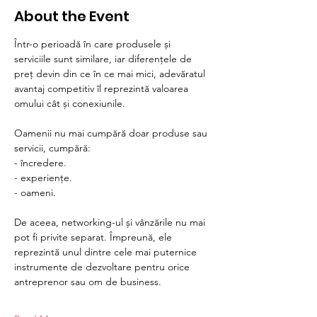
About the Event
Într-o perioadă în care produsele și 
serviciile sunt similare, iar diferențele de 
preț devin din ce în ce mai mici, adevăratul 
avantaj competitiv îl reprezintă valoarea 
omului cât și conexiunile.
Oamenii nu mai cumpără doar produse sau 
servicii, cumpără:
- încredere.
- experiențe.
- oameni.
De aceea, networking-ul și vânzările nu mai 
pot fi privite separat. Împreună, ele 
reprezintă unul dintre cele mai puternice 
instrumente de dezvoltare pentru orice 
antreprenor sau om de business.