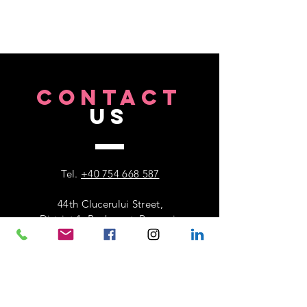
CONTACT
US
Tel.
+40 754 668 587
44th Clucerului Street,
District 1, Bucharest, Romania
VISIT